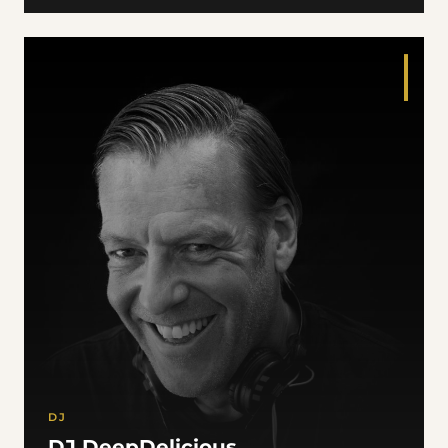
DJ
DJ DeepDelicious