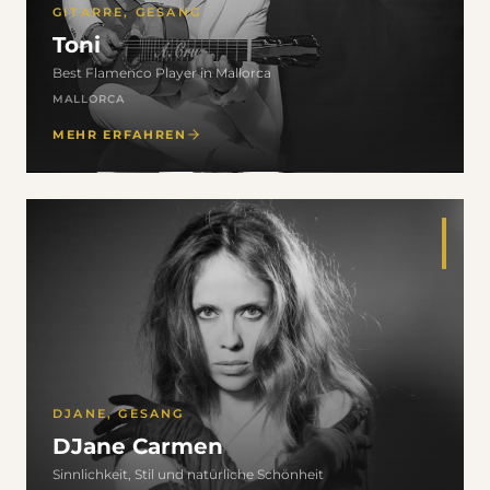
GITARRE, GESANG
Toni
Best Flamenco Player in Mallorca
MALLORCA
MEHR ERFAHREN
DJANE, GESANG
DJane Carmen
Sinnlichkeit, Stil und natürliche Schönheit