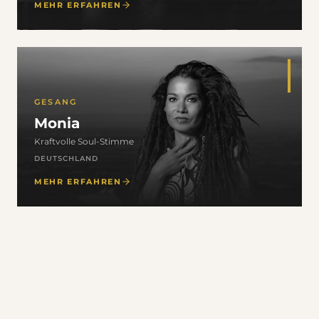
MEHR ERFAHREN
GESANG
Monia
Kraftvolle Soul-Stimme
DEUTSCHLAND
MEHR ERFAHREN