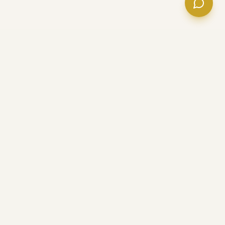
BAND
LUXE
Live-Musik-Vermittlung für Hochzeiten, Firmenevents
und Privatfeiern. Über 200 Events betreut. Deutschland &
Mallorca.
NAVIGATION
Home
Künstler
Blog
Über uns
Kontakt